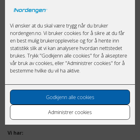
serviceavtaler. Nordengen er en fagsterk
elektropartner som ikke bare gjennomfører
internkontroller, men også hjelper deg med
drift og vedlikehold. Avhengig av din bedrifts
bransje, størrelse og behov, setter vi opp en
tilpasset serviceavtale for deg.
Serviceavtalen inkluderer jevnlige
internkontroller, samt andre nyttige tjenester.
Vi kan eksempelvis bistå i å lage en plan for å
utbedre sikkerheten eller komforten på
arbeidsplassen.
Vi setter vår stolthet i å være en allsidig elektropartner
med bred erfaring, som setter akkurat dine behov og
dine utfordringer i fokus.
Vi har: