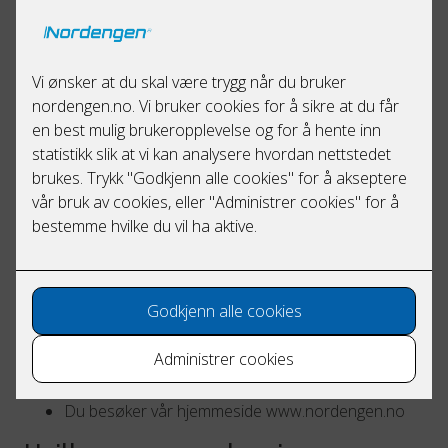
annet navn, postadresse, e-postadresse, IP-adresse og
telefonnummer. I denne personvernerklæringen kan du
lese om hvilke personopplysninger Nordengen AS er
behandlingsansvarlig for.
Vi behandler i hovedsak opplysninger om deg i
følgende tilfeller:
Du har sendt oss en henvendelse gjennom mail,
skjema på nettsiden, på telefon eller ved 1:1
kontakt
Du er kunde av oss
Du har bedt om innsyn etter offentlighetsloven
Du abonnerer på vårt nyhetsbrev
Du har søkt jobb hos oss
Du er journalist og har tatt kontakt med oss for en
uttalelse
Du besøker vår hjemmeside www.nordengen.no