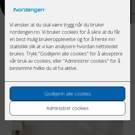
For å sikre god og stabil drift når varmebehovet melder
seg anbefaler vi service annet hvert år. Våre
servicemenn rengjør inne- og utedelen, kontrollerer for
lekkasje og tester anlegget.
Husk at det er viktig å velge en profesjonell leverandør
når man skal investere i varmepumpe. Nordengen er F-
Gass sertifiserte iht. (EF) 303/2008