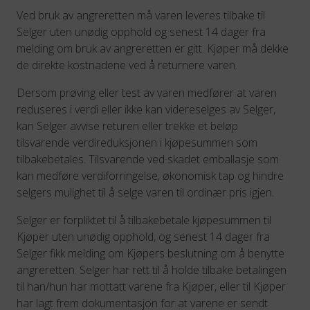
Ved bruk av angreretten må varen leveres tilbake til
Selger uten unødig opphold og senest 14 dager fra
melding om bruk av angreretten er gitt. Kjøper må dekke
de direkte kostnadene ved å returnere varen.
Dersom prøving eller test av varen medfører at varen
reduseres i verdi eller ikke kan videreselges av Selger,
kan Selger avvise returen eller trekke et beløp
tilsvarende verdireduksjonen i kjøpesummen som
tilbakebetales. Tilsvarende ved skadet emballasje som
kan medføre verdiforringelse, økonomisk tap og hindre
selgers mulighet til å selge varen til ordinær pris igjen.
Selger er forpliktet til å tilbakebetale kjøpesummen til
Kjøper uten unødig opphold, og senest 14 dager fra
Selger fikk melding om Kjøpers beslutning om å benytte
angreretten. Selger har rett til å holde tilbake betalingen
til han/hun har mottatt varene fra Kjøper, eller til Kjøper
har lagt frem dokumentasjon for at varene er sendt