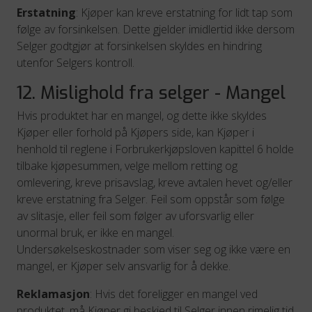
Erstatning
: Kjøper kan kreve erstatning for lidt tap som
følge av forsinkelsen. Dette gjelder imidlertid ikke dersom
Selger godtgjør at forsinkelsen skyldes en hindring
utenfor Selgers kontroll.
12. Mislighold fra selger - Mangel
Hvis produktet har en mangel, og dette ikke skyldes
Kjøper eller forhold på Kjøpers side, kan Kjøper i
henhold til reglene i Forbrukerkjøpsloven kapittel 6 holde
tilbake kjøpesummen, velge mellom retting og
omlevering, kreve prisavslag, kreve avtalen hevet og/eller
kreve erstatning fra Selger. Feil som oppstår som følge
av slitasje, eller feil som følger av uforsvarlig eller
unormal bruk, er ikke en mangel.
Undersøkelseskostnader som viser seg og ikke være en
mangel, er Kjøper selv ansvarlig for å dekke.
Reklamasjon
: Hvis det foreligger en mangel ved
produktet, må Kjøper gi beskjed til Selger innen rimelig tid