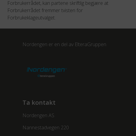
Forbrukerrådet, kan partene skriftlig begjære at
Forbrukerrådet fremmer tvisten for
Forbrukeklageutvalget.
Nordengen er en del av
ElteraGruppen
Ta kontakt
Nordengen AS
Nannestadvegen 220