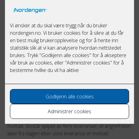
produktet har feil eller mangler. Hvis varen ikke
samsvarer med bestillingen, eller dersom den har feil
eller mangler, skal kjøper melde fra til selger ved
reklamasjon, jf. pkt. 12.
10. Angrerett
Kjøper kan angre kjøpet i henhold til angrerettloven.
Kjøper må gi Selger melding om bruk av angreretten
innen 14 dager fra fristen begynner å løpe. I fristen
inkluderes alle kalenderdager. Dersom fristen ender på
en lørdag, helligdag eller høytidsdag, forlenges fristen til
nærmeste virkedag. Angrefristen anses overholdt
dersom melding er sendt før utløpet av fristen. Melding
kan fremsettes på angreskjema vedlagt forsendelsen
eller ved annen utvetydig erklæring. Ved enkeltleveranser
begynner angrefristen å løpe fra dagen etter varen er
mottatt. Består kjøpet av flere leveranser, vil angrefristen
løpe fra dagen etter siste leveranse er mottatt.