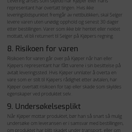
Levering anses som skjedd når Kjøper eller hans
representant har overtatt tingen. Hvis ikke
leveringstidspunktet fremgår av nettbutikken, skal Selger
levere varen uten unødig opphold og senest 30 dager
etter bestillingen. Varer som ikke blir hentet eller nektet
mottatt, vil bli returnert til Selger på Kjøpers regning.
8. Risikoen for varen
Risikoen for varen går over på Kjøper når han eller
Kjøpers representant har fått varene i sin besittelse på
avtalt leveringssted. Hvis Kjøper unnlater å overta en
vare som er stilt til Kjøpers rådighet etter avtalen, har
Kjøper overtatt risikoen for tap eller skade som skyldes
egenskaper ved produktet selv.
9. Undersøkelsesplikt
Når Kjøper mottar produktet, bør han så snart så mulig
undersøke om leveransen er i samsvar med bestillingen,
om produktet har blitt skadet under transport, eller om