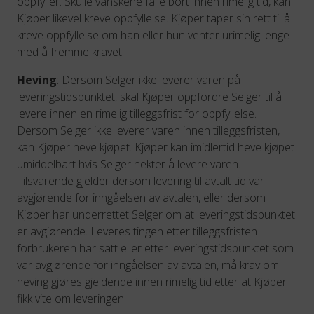
oppfyller. Skulle vanskene falle bort innen rimelig tid, kan
Kjøper likevel kreve oppfyllelse. Kjøper taper sin rett til å
kreve oppfyllelse om han eller hun venter urimelig lenge
med å fremme kravet.
Heving
: Dersom Selger ikke leverer varen på
leveringstidspunktet, skal Kjøper oppfordre Selger til å
levere innen en rimelig tilleggsfrist for oppfyllelse.
Dersom Selger ikke leverer varen innen tilleggsfristen,
kan Kjøper heve kjøpet. Kjøper kan imidlertid heve kjøpet
umiddelbart hvis Selger nekter å levere varen.
Tilsvarende gjelder dersom levering til avtalt tid var
avgjørende for inngåelsen av avtalen, eller dersom
Kjøper har underrettet Selger om at leveringstidspunktet
er avgjørende. Leveres tingen etter tilleggsfristen
forbrukeren har satt eller etter leveringstidspunktet som
var avgjørende for inngåelsen av avtalen, må krav om
heving gjøres gjeldende innen rimelig tid etter at Kjøper
fikk vite om leveringen.