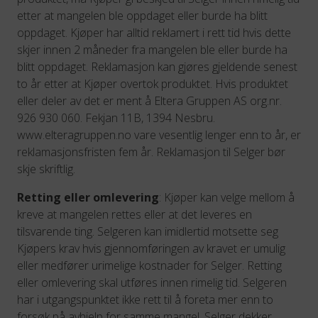
etter at mangelen ble oppdaget eller burde ha blitt
oppdaget. Kjøper har alltid reklamert i rett tid hvis dette
skjer innen 2 måneder fra mangelen ble eller burde ha
blitt oppdaget. Reklamasjon kan gjøres gjeldende senest
to år etter at Kjøper overtok produktet. Hvis produktet
eller deler av det er ment å Eltera Gruppen AS org.nr.
926 930 060. Fekjan 11B, 1394 Nesbru.
www.elteragruppen.no vare vesentlig lenger enn to år, er
reklamasjonsfristen fem år. Reklamasjon til Selger bør
skje skriftlig.
Retting eller omlevering
: Kjøper kan velge mellom å
kreve at mangelen rettes eller at det leveres en
tilsvarende ting. Selgeren kan imidlertid motsette seg
Kjøpers krav hvis gjennomføringen av kravet er umulig
eller medfører urimelige kostnader for Selger. Retting
eller omlevering skal utføres innen rimelig tid. Selgeren
har i utgangspunktet ikke rett til å foreta mer enn to
forsøk på avhjelp for samme mangel. Selger dekker