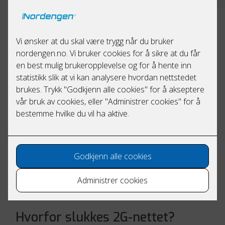
Norsk kommunalteknisk forening anslår at slukkingen av
2G-nettet vil ramme 120 000 trygghetsalarmer, 35 000
heiser, et høyt antall vann- og avløpsstasjoner og
antagelig opp mot 400 000 biler. Arbeidet med
overføring av 2G-nettet er så omfattende at Telenor
velger å utsette stengningen til 2027.
Da slukningen rammer viktige funksjoner, anbefaler vi
alle våre kunder, uansett om de er kunde hos Telia eller
Telenor, å starte overføringen umiddelbart. Vi har
kunnskap om de ulike løsningen og hjelper deg med å
finne en optimal løsning for utsyr som kun støtter 2G-
nettet.
Hvorfor slukkes 2G-nettet?